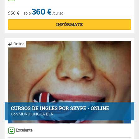
360 €
950 €
sólo
/curso
INFÓRMATE
Online
CURSOS DE INGLÉS POR SKYPE - ONLINE
Con
MUNDILINGUA BCN
Excelente