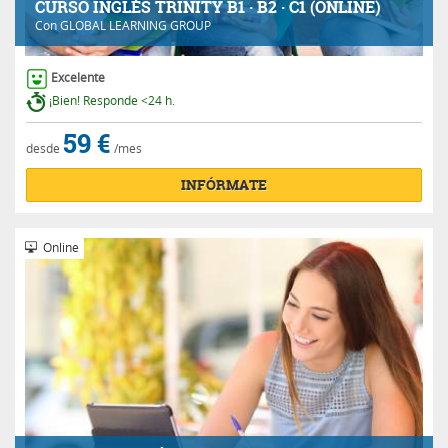
CURSO INGLÉS TRINITY B1 · B2 · C1 (ONLINE)
Con
GLOBAL LEARNING GROUP
Excelente
¡Bien! Responde <24 h.
59 €
desde
/mes
INFÓRMATE
Online