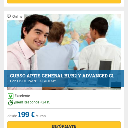
Online
CURSO APTIS GENERAL B1/B2 Y ADVANCED C1
Con
O’SULLIVAN’S ACADEMY
Excelente
¡Bien! Responde <24 h.
199 €
desde
/curso
INFÓRMATE