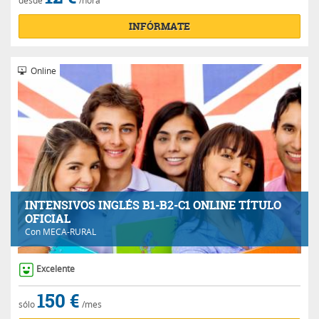
desde
/hora
INFÓRMATE
Online
INTENSIVOS INGLÉS B1-B2-C1 ONLINE TÍTULO
OFICIAL
Con
MECA-RURAL
Excelente
150 €
sólo
/mes