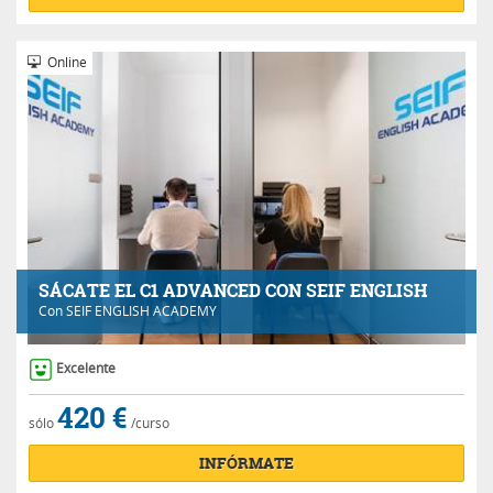
Online
SÁCATE EL C1 ADVANCED CON SEIF ENGLISH
Con
SEIF ENGLISH ACADEMY
Excelente
420 €
sólo
/curso
INFÓRMATE