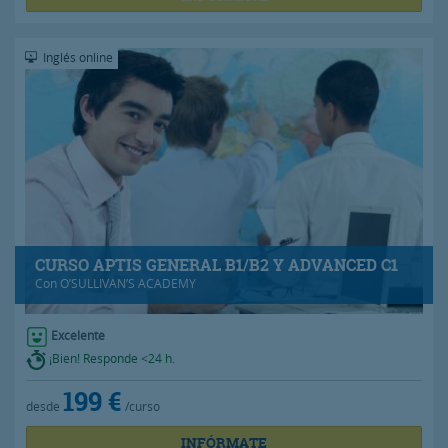
Inglés online
CURSO APTIS GENERAL B1/B2 Y ADVANCED C1
Con
O’SULLIVAN’S ACADEMY
Excelente
¡Bien! Responde <24 h.
199 €
desde
/curso
INFÓRMATE