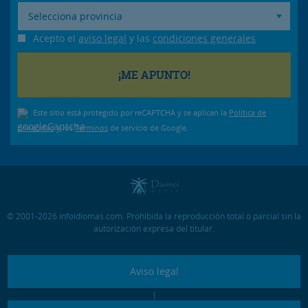
Selecciona provincia
Acepto el
aviso legal
y las
condiciones generales
Este sitio está protegido por reCAPTCHA y se aplican la
Política de
privacidad
y los
Términos
de servicio de Google.
© 2001-2026 infoidiomas.com. Prohibida la reproducción total o parcial sin la
autorización expresa del titular.
Aviso legal
|