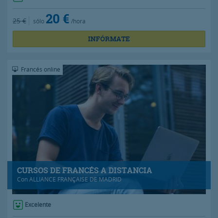
20 €
25 €
sólo
/hora
INFÓRMATE
Francés online
CURSOS DE FRANCÉS A DISTANCIA
Con
ALLIANCE FRANÇAISE DE MADRID
Excelente