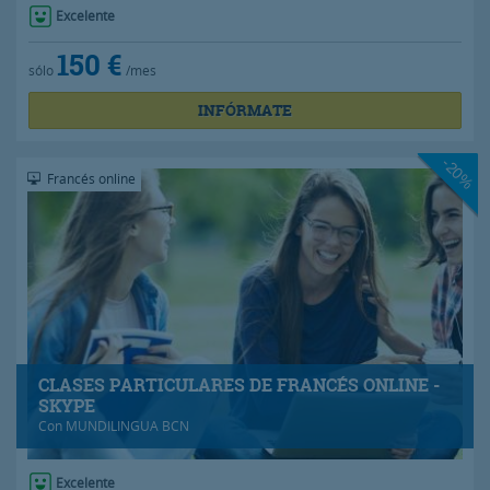
Excelente
150 €
sólo
/mes
INFÓRMATE
-20%
Francés online
CLASES PARTICULARES DE FRANCÉS ONLINE -
SKYPE
Con
MUNDILINGUA BCN
Excelente