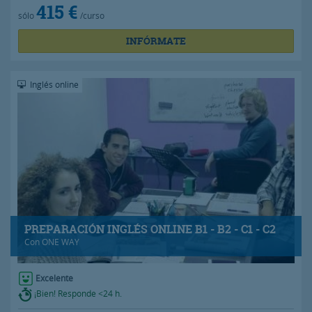
415 €
sólo
/curso
INFÓRMATE
Inglés online
PREPARACIÓN INGLÉS ONLINE B1 - B2 - C1 - C2
Con
ONE WAY
Excelente
¡Bien! Responde <24 h.