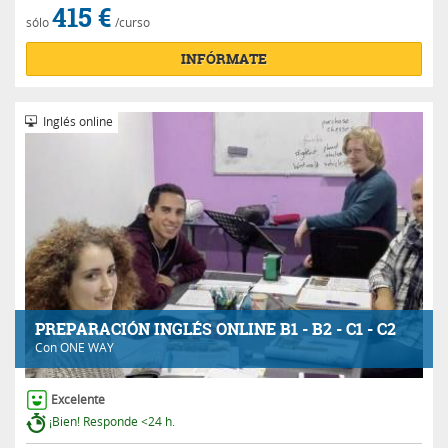
415 €
sólo
/curso
INFÓRMATE
Inglés online
PREPARACIÓN INGLÉS ONLINE B1 - B2 - C1 - C2
Con
ONE WAY
Excelente
¡Bien! Responde <24 h.