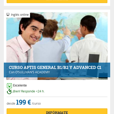
Inglés online
CURSO APTIS GENERAL B1/B2 Y ADVANCED C1
Con
O’SULLIVAN’S ACADEMY
Excelente
¡Bien! Responde <24 h.
199 €
desde
/curso
INFÓRMATE