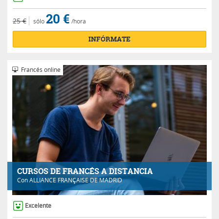
20 €
25 €
sólo
/hora
INFÓRMATE
Francés online
CURSOS DE FRANCÉS A DISTANCIA
Con
ALLIANCE FRANÇAISE DE MADRID
Excelente