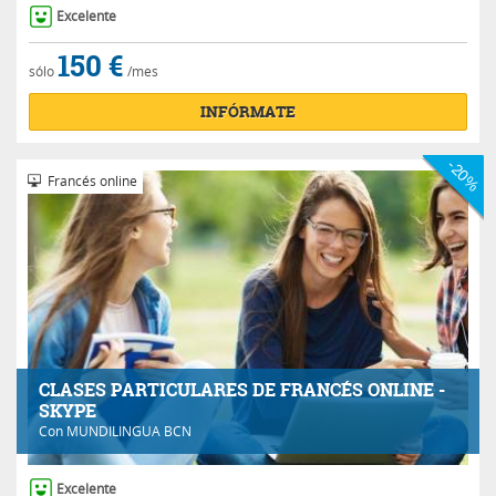
Excelente
150 €
sólo
/mes
INFÓRMATE
-20%
Francés online
CLASES PARTICULARES DE FRANCÉS ONLINE -
SKYPE
Con
MUNDILINGUA BCN
Excelente