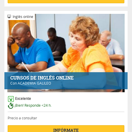
Inglés online
CURSOS DE INGLÉS ONLINE
Con
ACADEMIA GALILEO
Excelente
¡Bien! Responde <24 h.
Precio a consultar
INFÓRMATE