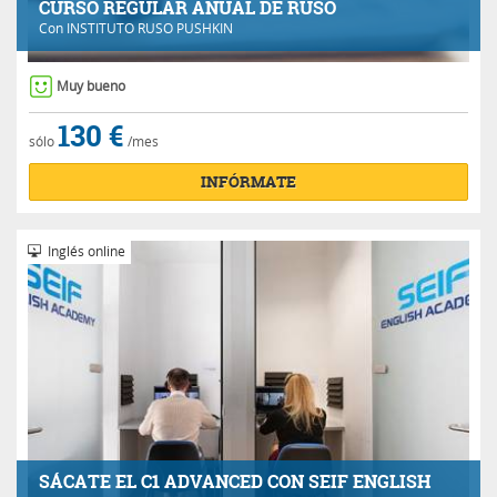
CURSO REGULAR ANUAL DE RUSO
Con
INSTITUTO RUSO PUSHKIN
Muy bueno
130 €
sólo
/mes
INFÓRMATE
Inglés online
SÁCATE EL C1 ADVANCED CON SEIF ENGLISH