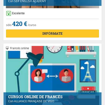
Con
SEIF ENGLISH ACADEMY
Excelente
420 €
sólo
/curso
INFÓRMATE
Francés online
CURSOS ONLINE DE FRANCÉS
Con
ALLIANCE FRANÇAISE DE VIGO