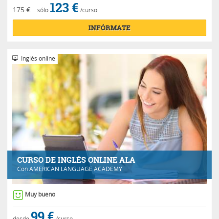
123 €
175 €
sólo
/curso
INFÓRMATE
Inglés online
CURSO DE INGLÉS ONLINE ALA
Con
AMERICAN LANGUAGE ACADEMY
Muy bueno
99 €
desde
/curso