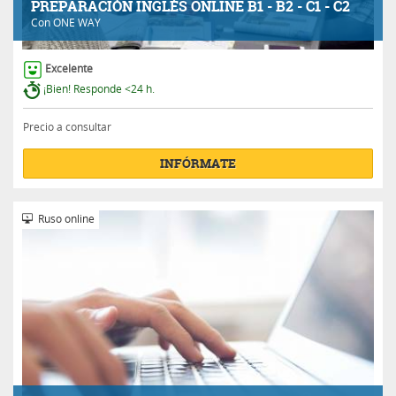
PREPARACIÓN INGLÉS ONLINE B1 - B2 - C1 - C2
Con
ONE WAY
Excelente
¡Bien! Responde <24 h.
Precio a consultar
INFÓRMATE
Ruso online