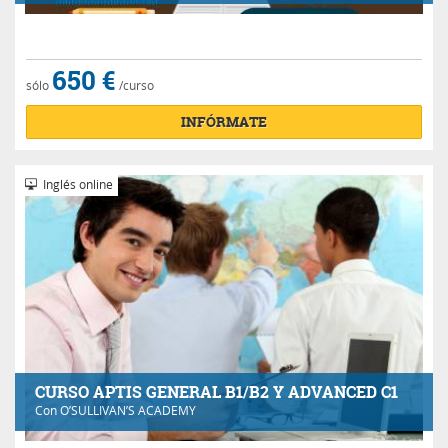
650 €
sólo
/curso
INFÓRMATE
Inglés online
CURSO APTIS GENERAL B1/B2 Y ADVANCED C1
Con
O’SULLIVAN’S ACADEMY