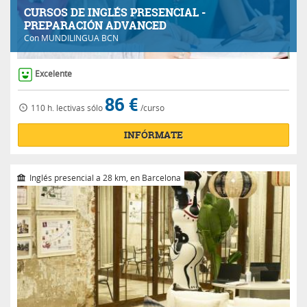
CURSOS DE INGLÉS PRESENCIAL -
PREPARACIÓN ADVANCED
Con
MUNDILINGUA BCN
Excelente
86 €
110 h.
lectivas
sólo
/curso
INFÓRMATE
Inglés presencial a 28 km, en Barcelona