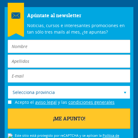
Apúntate al newsletter
Noticias, cursos e interesantes promociones en
tan sólo tres mails al mes, ¿te apuntas?
Selecciona provincia
Acepto el
aviso legal
y las
condiciones generales
Este sitio está protegido por reCAPTCHA y se aplican la
Política de