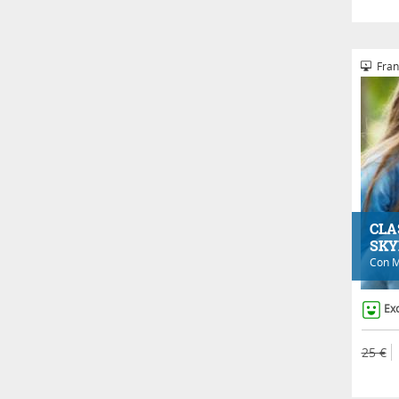
Fran
CLA
SKY
Con
M
Ex
25 €