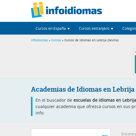
Cursos en España
Cursos extranjero
Colegio
Infoidiomas
»
Cursos
» Cursos de idiomas en Lebrija (Sevilla)
P
Academias de Idiomas en Lebrija
En el buscador de
escuelas de idiomas en Lebrij
cualquier academia que ofrezca cursos en sus pro
info.
Encontra