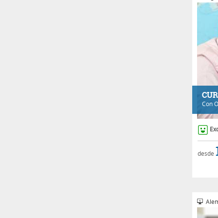
CUR
Con
O
Ex
desde
Alem