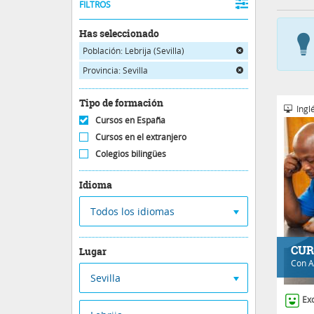
FILTROS
Has seleccionado
Población: Lebrija (Sevilla)
Provincia: Sevilla
Tipo de formación
Inglé
Cursos en España
Cursos en el extranjero
Colegios bilingües
Idioma
Todos los idiomas
CUR
Lugar
Con
A
Sevilla
Ex