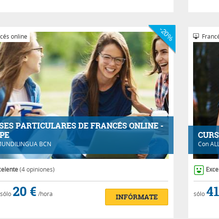
-20%
cés online
Francé
SES PARTICULARES DE FRANCÉS ONLINE -
PE
CURS
UNDILINGUA BCN
Con
AL
celente
(4 opiniones)
Exce
20 €
41
sólo
/hora
sólo
INFÓRMATE