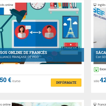
cés online
Inglés
SOS ONLINE DE FRANCÉS
SÁCA
LLIANCE FRANÇAISE DE VIGO
Con
SE
Exce
50 €
42
/curso
sólo
INFÓRMATE
s online
Francé