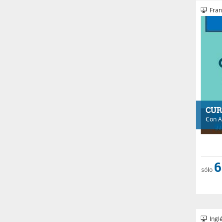
Fran
CUR
Con
A
6
sólo
Inglé