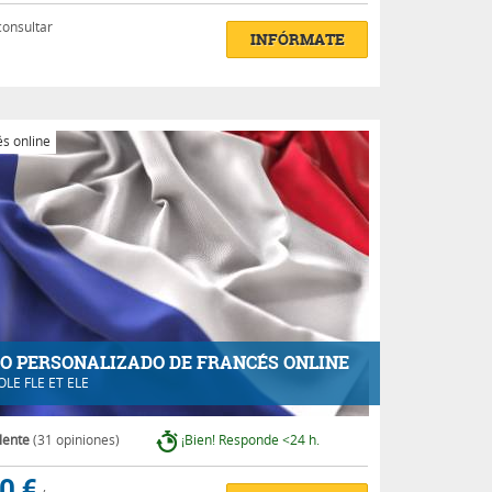
consultar
INFÓRMATE
s online
O PERSONALIZADO DE FRANCÉS ONLINE
OLE FLE ET ELE
lente
(31 opiniones)
¡Bien! Responde <24 h.
0 €