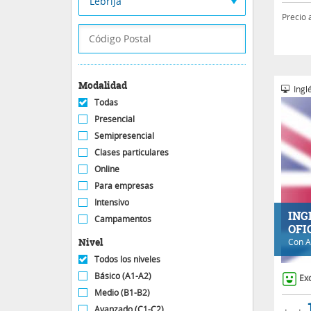
Lebrija
Precio 
Modalidad
Inglé
Todas
Presencial
Semipresencial
Clases particulares
Online
Para empresas
Intensivo
ING
Campamentos
OFI
Nivel
Con
A
Todos los niveles
Básico (A1-A2)
Ex
Medio (B1-B2)
Avanzado (C1-C2)