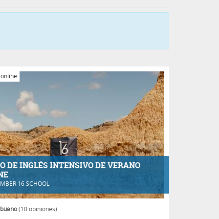
 online
O DE INGLÉS INTENSIVO DE VERANO
NE
MBER 16 SCHOOL
 bueno
(10 opiniones)