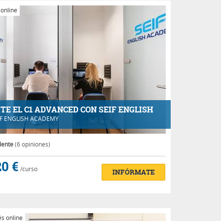
 online
TE EL C1 ADVANCED CON SEIF ENGLISH
IF ENGLISH ACADEMY
lente
(6 opiniones)
0 €
/curso
INFÓRMATE
s online