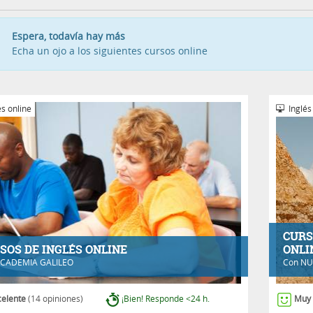
Espera, todavía hay más
Echa un ojo a los siguientes cursos online
s online
Inglés
CURS
SOS DE INGLÉS ONLINE
ONLI
CADEMIA GALILEO
Con
NU
celente
(14 opiniones)
¡Bien! Responde <24 h.
Muy