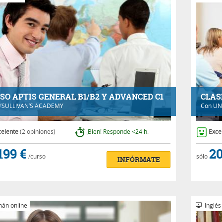
SO APTIS GENERAL B1/B2 Y ADVANCED C1
CLAS
’SULLIVAN’S ACADEMY
Con
UN
celente
(2 opiniones)
¡Bien! Responde <24 h.
Exce
199 €
20
/curso
sólo
INFÓRMATE
án online
Inglés