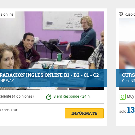
s online
Ruso o
PARACIÓN INGLÉS ONLINE B1 - B2 - C1 - C2
CURS
NE WAY
Con
IN
celente
(4 opiniones)
¡Bien! Responde <24 h.
Muy
13
a consultar
sólo
INFÓRMATE