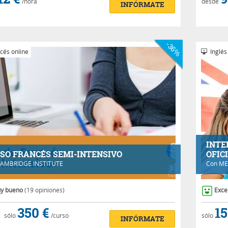
/hora
desde
INFÓRMATE
-36%
cés online
Inglés
INTE
SO FRANCÉS SEMI-INTENSIVO
OFIC
AMBRIDGE INSTITUTE
Con
ME
y bueno
(19 opiniones)
Exce
350 €
15
sólo
/curso
sólo
INFÓRMATE