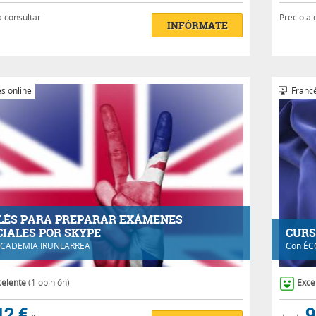
a consultar
Precio a 
INFÓRMATE
s online
Francé
LÉS PARA PREPARAR EXÁMENES
CIALES POR SKYPE
CURS
CADEMIA IRUNLARREA
Con
ÉC
celente
(1 opinión)
Exce
12 €
9