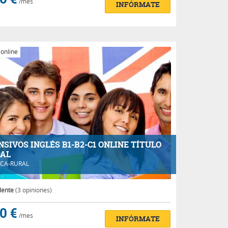
/mes
INFÓRMATE
 online
NSIVOS INGLÉS B1-B2-C1 ONLINE TÍTULO
IAL
CA-RURAL
lente
(3 opiniones)
0 €
/mes
INFÓRMATE