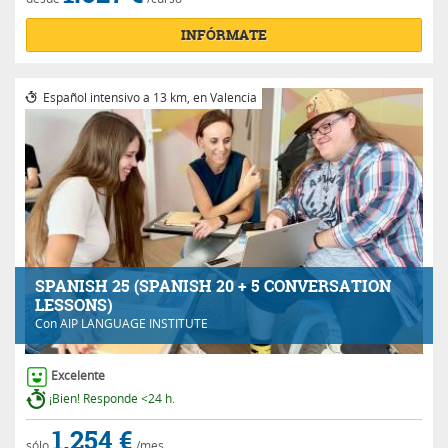
INFÓRMATE
Español intensivo a 13 km, en Valencia
SPANISH 25 (SPANISH 20 + 5 CONVERSATION
LESSONS)
Con
AIP LANGUAGE INSTITUTE
Excelente
¡Bien! Responde <24 h.
1.254 €
sólo
/mes