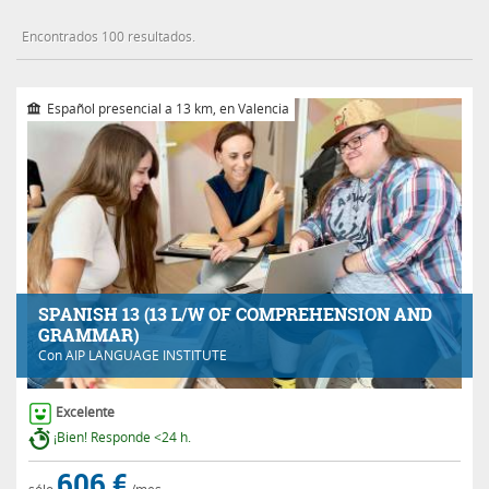
Encontrados 100 resultados.
Español presencial a 13 km, en Valencia
SPANISH 13 (13 L/W OF COMPREHENSION AND
GRAMMAR)
Con
AIP LANGUAGE INSTITUTE
Excelente
¡Bien! Responde <24 h.
606 €
sólo
/mes