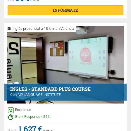
INFÓRMATE
Inglés presencial a 13 km, en Valencia
INGLÉS - STANDARD PLUS COURSE
Con
AIP LANGUAGE INSTITUTE
Excelente
¡Bien! Responde <24 h.
1.627 €
desde
/curso