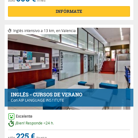
INFÓRMATE
Inglés intensivo a 13 km, en Valencia
INGLÉS - CURSOS DE VERANO
Con
AIP LANGUAGE INSTITUTE
Excelente
¡Bien! Responde <24 h.
225 €
sólo
/curso