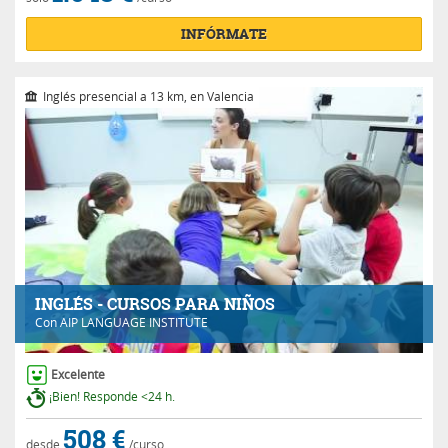
INFÓRMATE
Inglés presencial a 13 km, en Valencia
INGLÉS - CURSOS PARA NIÑOS
Con
AIP LANGUAGE INSTITUTE
Excelente
¡Bien! Responde <24 h.
508 €
desde
/curso