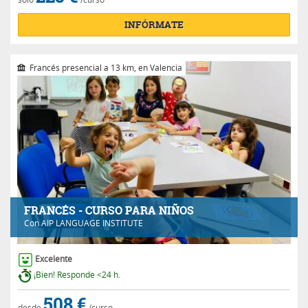
INFÓRMATE
Francés presencial a 13 km, en Valencia
FRANCÉS - CURSO PARA NIÑOS
Con
AIP LANGUAGE INSTITUTE
Excelente
¡Bien! Responde <24 h.
508 €
desde
/curso