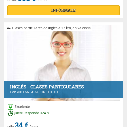
INFÓRMATE
Clases particulares de inglés a 13 km, en Valencia
INGLÉS - CLASES PARTICULARES
Con
AIP LANGUAGE INSTITUTE
Excelente
¡Bien! Responde <24 h.
34 €
sólo
/hora