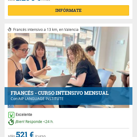
INFÓRMATE
Francés intensivo a 13 km, en Valencia
FRANCÉS - CURSO INTENSIVO MENSUAL
Con
AIP LANGUAGE INSTITUTE
Excelente
¡Bien! Responde <24 h.
521 €
sólo
/curso