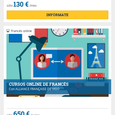
130 €
sólo
/mes
INFÓRMATE
Francés online
CURSOS ONLINE DE FRANCÉS
Con
ALLIANCE FRANÇAISE DE VIGO
650 €
sólo
/curso