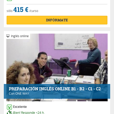
415 €
sólo
/curso
INFÓRMATE
Inglés online
PREPARACIÓN INGLÉS ONLINE B1 - B2 - C1 - C2
Con
ONE WAY
Excelente
¡Bien! Responde <24 h.