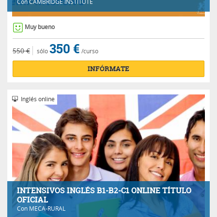
Con
CAMBRIDGE INSTITUTE
Muy bueno
350 €
550 €
sólo
/curso
INFÓRMATE
Inglés online
INTENSIVOS INGLÉS B1-B2-C1 ONLINE TÍTULO
OFICIAL
Con
MECA-RURAL