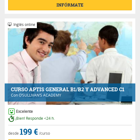
INFÓRMATE
Inglés online
CURSO APTIS GENERAL B1/B2 Y ADVANCED C1
Con
O’SULLIVAN’S ACADEMY
Excelente
¡Bien! Responde <24 h.
199 €
desde
/curso