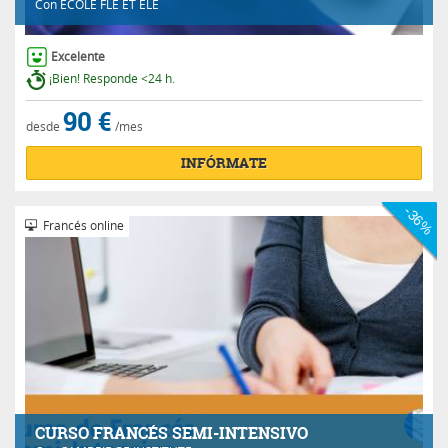
Con
ÉCOLE FLE ET ELE
Excelente
¡Bien! Responde <24 h.
90 €
desde
/mes
INFÓRMATE
-36%
Francés online
CURSO FRANCÉS SEMI-INTENSIVO