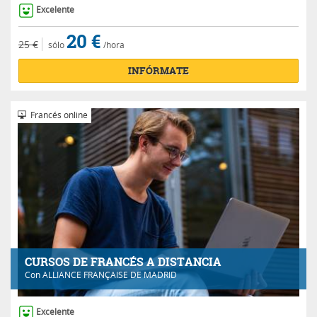
Excelente
20 €
25 €
sólo
/hora
INFÓRMATE
Francés online
CURSOS DE FRANCÉS A DISTANCIA
Con
ALLIANCE FRANÇAISE DE MADRID
Excelente