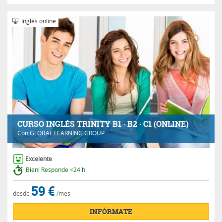
Inglés online
CURSO INGLÉS TRINITY B1 · B2 · C1 (ONLINE)
Con
GLOBAL LEARNING GROUP
Excelente
¡Bien! Responde <24 h.
59 €
desde
/mes
INFÓRMATE