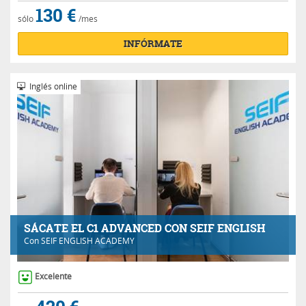
130 €
sólo
/mes
INFÓRMATE
Inglés online
SÁCATE EL C1 ADVANCED CON SEIF ENGLISH
Con
SEIF ENGLISH ACADEMY
Excelente