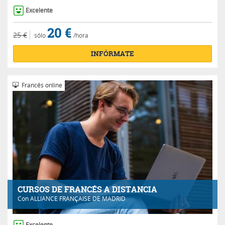
Excelente
20 €
25 €
sólo
/hora
INFÓRMATE
Francés online
CURSOS DE FRANCÉS A DISTANCIA
Con
ALLIANCE FRANÇAISE DE MADRID
Excelente