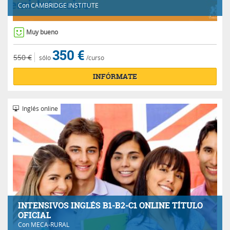
Con
CAMBRIDGE INSTITUTE
Muy bueno
350 €
550 €
sólo
/curso
INFÓRMATE
Inglés online
INTENSIVOS INGLÉS B1-B2-C1 ONLINE TÍTULO
OFICIAL
Con
MECA-RURAL