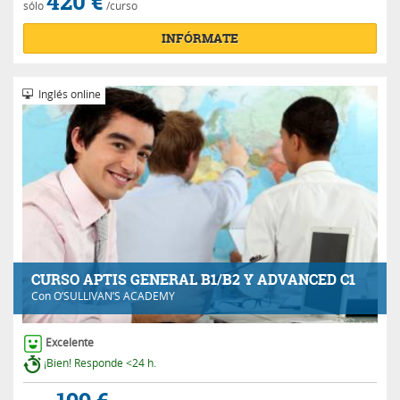
420 €
sólo
/curso
INFÓRMATE
Inglés online
CURSO APTIS GENERAL B1/B2 Y ADVANCED C1
Con
O’SULLIVAN’S ACADEMY
Excelente
¡Bien! Responde <24 h.