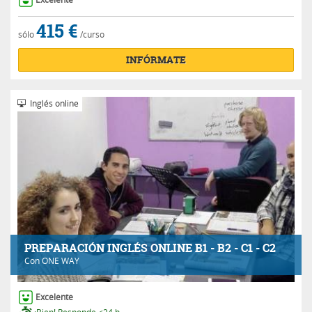
415 €
sólo
/curso
INFÓRMATE
Inglés online
PREPARACIÓN INGLÉS ONLINE B1 - B2 - C1 - C2
Con
ONE WAY
Excelente