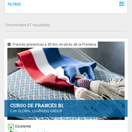
FILTROS
Encontrados 67 resultados.
Francés presencial a 30 km, en Jerez de la Frontera
CURSO DE FRANCÉS B1
Con
GLOBAL LEARNING GROUP
Excelente