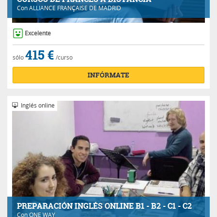
Con
ALLIANCE FRANÇAISE DE MADRID
Excelente
415 €
sólo
/curso
INFÓRMATE
Inglés online
PREPARACIÓN INGLÉS ONLINE B1 - B2 - C1 - C2
Con
ONE WAY