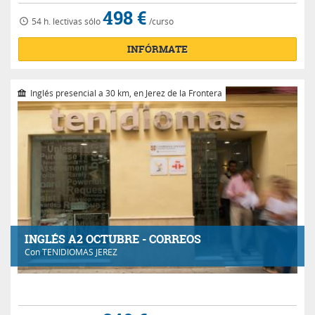
498 €
54 h.
lectivas
sólo
/curso
INFÓRMATE
Inglés presencial a 30 km, en Jerez de la Frontera
INGLÉS A2 OCTUBRE - CORREOS
Con
TENIDIOMAS JEREZ