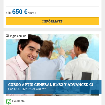
650 €
sólo
/curso
INFÓRMATE
Inglés online
CURSO APTIS GENERAL B1/B2 Y ADVANCED C1
Con
O’SULLIVAN’S ACADEMY
Excelente