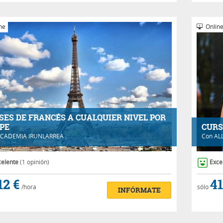
ne
Onlin
SES DE FRANCÉS A CUALQUIER NIVEL POR
PE
CURS
CADEMIA IRUNLARREA
Con
AL
celente
(1 opinión)
Exce
12 €
41
/hora
sólo
INFÓRMATE