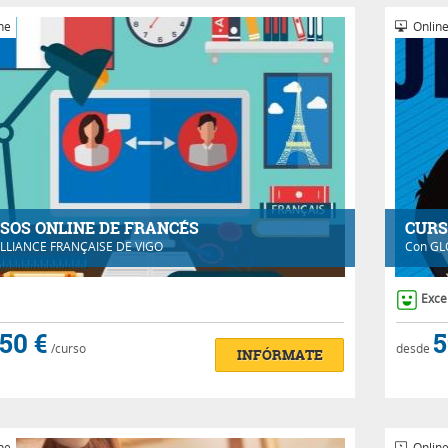
ne
Onlin
SOS ONLINE DE FRANCÉS
CURS
LLIANCE FRANÇAISE DE VIGO
Con
GL
Exce
50 €
5
/curso
desde
INFÓRMATE
ne
Onlin