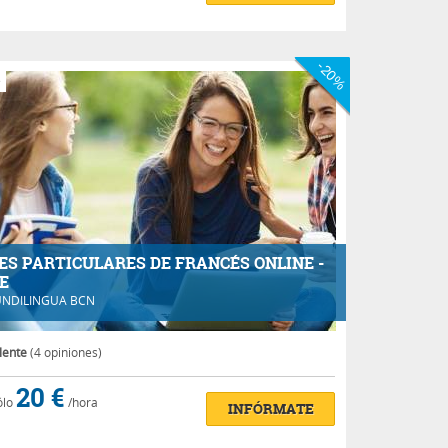
-20%
e
ES PARTICULARES DE FRANCÉS ONLINE -
E
NDILINGUA BCN
lente
(4 opiniones)
20 €
ólo
/hora
INFÓRMATE