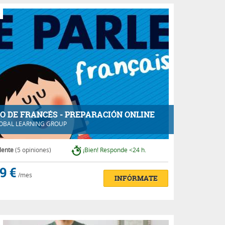
e
O DE FRANCÉS - PREPARACIÓN ONLINE
OBAL LEARNING GROUP
lente
(5 opiniones)
¡Bien! Responde <24 h.
9 €
/mes
INFÓRMATE
e