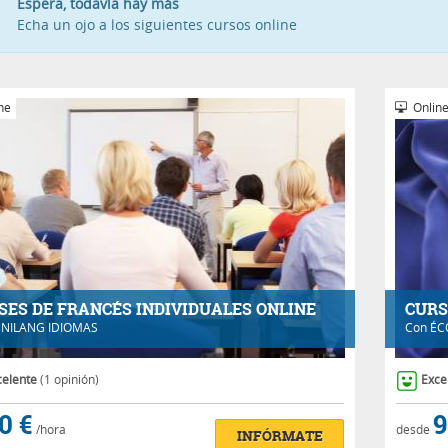
Espera, todavía hay más
Echa un ojo a los siguientes cursos online
ne
Onlin
SES DE FRANCÉS INDIVIDUALES ONLINE
CURS
NILANG IDIOMAS
Con
ÉC
celente
(1 opinión)
Exce
0 €
9
/hora
desde
INFÓRMATE