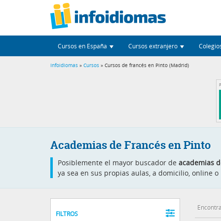
Cursos en España
Cursos extranjero
Colegio
Infoidiomas
»
Cursos
» Cursos de francés en Pinto (Madrid)
P
Academias de Francés en Pinto
Posiblemente el mayor buscador de
academias de
ya sea en sus propias aulas, a domicilio, online
Encontra
FILTROS