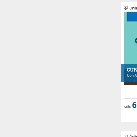
Onli
CUR
Con
A
6
sólo
Onli