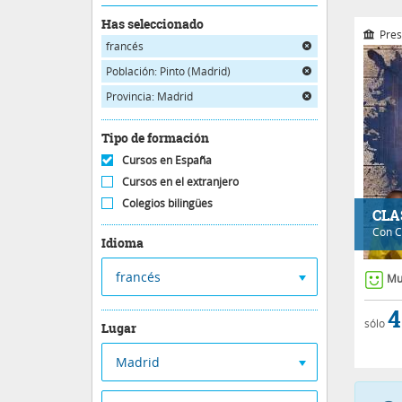
Has seleccionado
Pres
francés
Población: Pinto (Madrid)
Provincia: Madrid
Tipo de formación
Cursos en España
Cursos en el extranjero
Colegios bilingües
CLA
Con
C
Idioma
francés
Mu
4
sólo
Lugar
Madrid