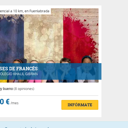
encial a 10 km, en Fuenlabrada
SES DE FRANCÉS
OLEGIO KHALIL GIBRAN
y bueno
(8 opiniones)
0 €
/mes
INFÓRMATE