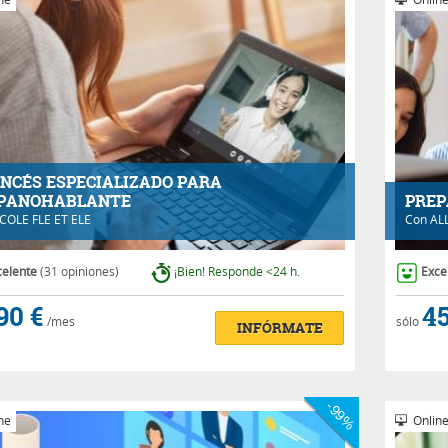
NCÉS ESPECIALIZADO PARA
PANOHABLANTE
PREP
COLE FLE ET ELE
Con
AL
celente
(31 opiniones)
¡Bien! Responde <24 h.
Exce
90 €
45
/mes
sólo
INFÓRMATE
-99%
ne
Onlin