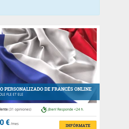
e
O PERSONALIZADO DE FRANCÉS ONLINE
OLE FLE ET ELE
lente
(31 opiniones)
¡Bien! Responde <24 h.
0 €
/mes
INFÓRMATE