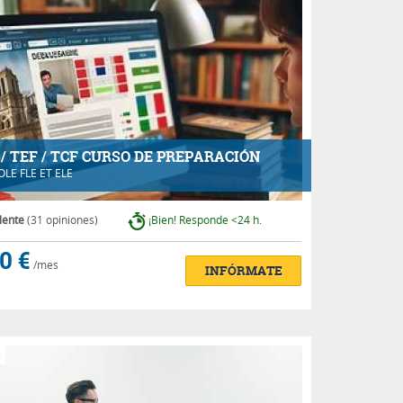
 / TEF / TCF CURSO DE PREPARACIÓN
OLE FLE ET ELE
lente
(31 opiniones)
¡Bien! Responde <24 h.
0 €
/mes
INFÓRMATE
e