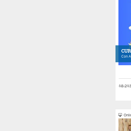
CUR
Con
A
18.213
Onli