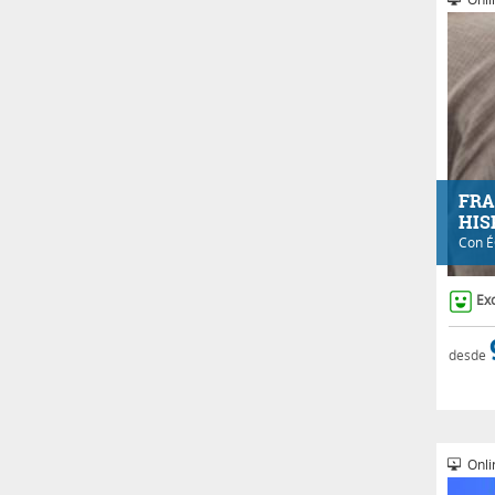
FRA
HIS
Con
É
Ex
desde
Onli