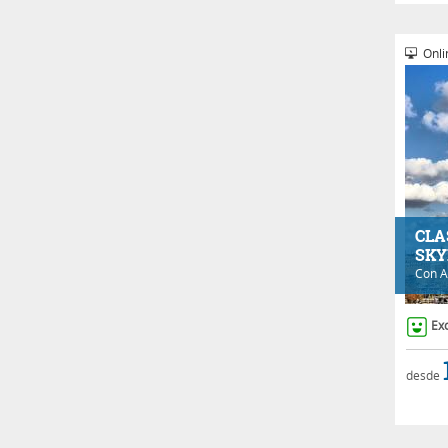
Onli
CLA
SKY
Con
A
Ex
desde