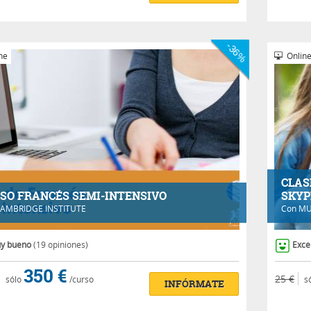
-36%
ne
Onlin
CLAS
SO FRANCÉS SEMI-INTENSIVO
SKYP
AMBRIDGE INSTITUTE
Con
MU
y bueno
(19 opiniones)
Exce
350 €
25 €
sólo
/curso
s
INFÓRMATE