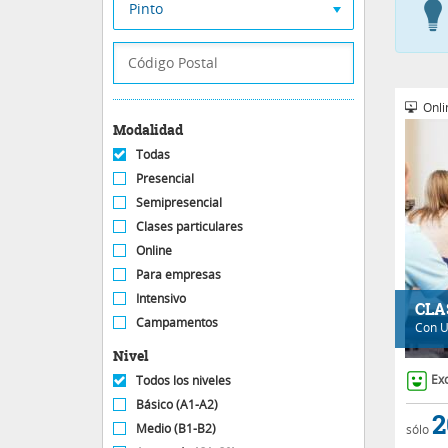
Pinto
Onli
Modalidad
Todas
Presencial
Semipresencial
Clases particulares
Online
Para empresas
Intensivo
CLA
Campamentos
Con
U
Nivel
Ex
Todos los niveles
Básico (A1-A2)
2
Medio (B1-B2)
sólo