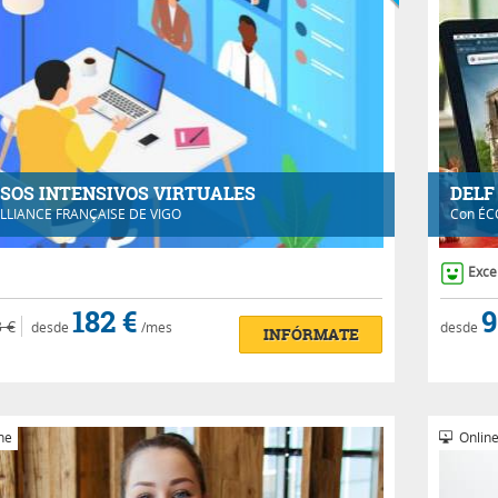
SOS INTENSIVOS VIRTUALES
DELF
LLIANCE FRANÇAISE DE VIGO
Con
ÉC
Exce
182 €
9
 €
desde
/mes
desde
INFÓRMATE
ne
Onlin