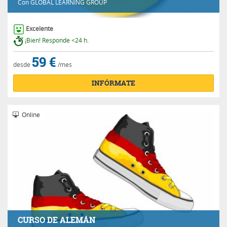
Con
GLOBAL LEARNING GROUP
Excelente
¡Bien! Responde <24 h.
59 €
desde
/mes
INFÓRMATE
Online
CURSO DE ALEMÁN