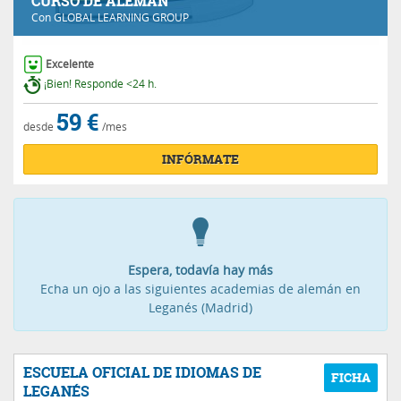
CURSO DE ALEMÁN
Con
GLOBAL LEARNING GROUP
Excelente
¡Bien! Responde <24 h.
59 €
desde
/mes
INFÓRMATE
Espera, todavía hay más
Echa un ojo a las siguientes academias de alemán en
Leganés (Madrid)
ESCUELA OFICIAL DE IDIOMAS DE
LEGANÉS