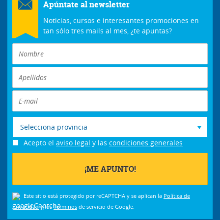
Apúntate al newsletter
Noticias, cursos e interesantes promociones en
tan sólo tres mails al mes, ¿te apuntas?
Selecciona provincia
Acepto el
aviso legal
y las
condiciones generales
Este sitio está protegido por reCAPTCHA y se aplican la
Política de
privacidad
y los
Términos
de servicio de Google.