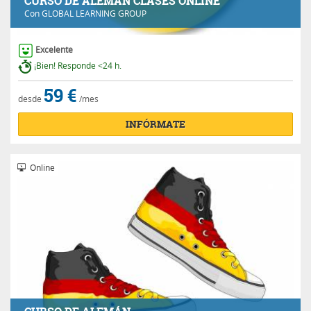
CURSO DE ALEMÁN CLASES ONLINE
Con
GLOBAL LEARNING GROUP
Excelente
¡Bien! Responde <24 h.
59 €
desde
/mes
INFÓRMATE
Online