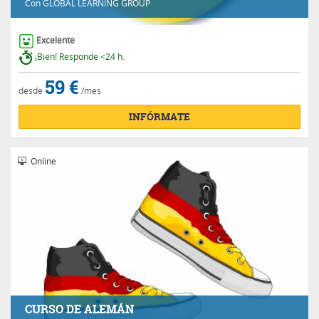
Con
GLOBAL LEARNING GROUP
Excelente
¡Bien! Responde <24 h.
59 €
desde
/mes
INFÓRMATE
Online
CURSO DE ALEMÁN