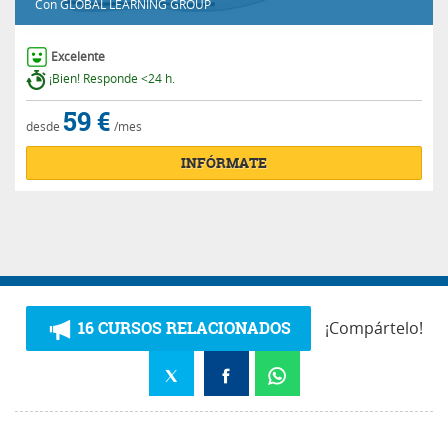
Con
GLOBAL LEARNING GROUP
Excelente
¡Bien! Responde <24 h.
59 €
desde
/mes
INFÓRMATE
16 CURSOS RELACIONADOS
¡Compártelo!