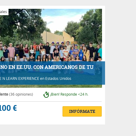
ales
NO EN EE.UU. CON AMERICANOS DE TU
D
VE N LEARN EXPERIENCE
en Estados Unidos
lente
(36 opiniones)
¡Bien! Responde <24 h.
100 €
INFÓRMATE