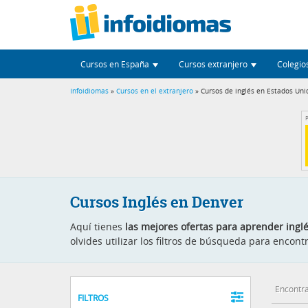
Cursos en España
Cursos extranjero
Colegio
Infoidiomas
»
Cursos en el extranjero
» Cursos de inglés en Estados Uni
P
Cursos Inglés en Denver
Aquí tienes
las mejores ofertas para aprender ingl
olvides utilizar los filtros de búsqueda para enco
Encontra
FILTROS