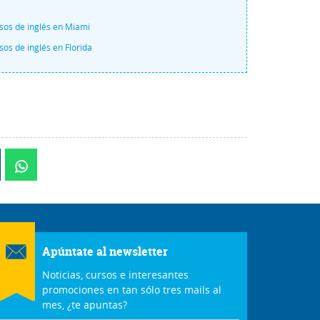
sos de inglés en Miami
sos de inglés en Florida
Apúntate al newsletter
Noticias, cursos e interesantes
promociones en tan sólo tres mails al
mes, ¿te apuntas?