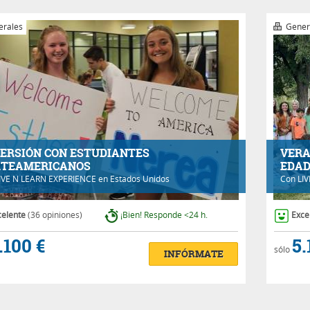
rales
Gener
ERSIÓN CON ESTUDIANTES
VERA
TEAMERICANOS
EDA
IVE N LEARN EXPERIENCE
en Estados Unidos
Con
LI
celente
(36 opiniones)
¡Bien! Responde <24 h.
Exce
.100 €
5.
sólo
INFÓRMATE