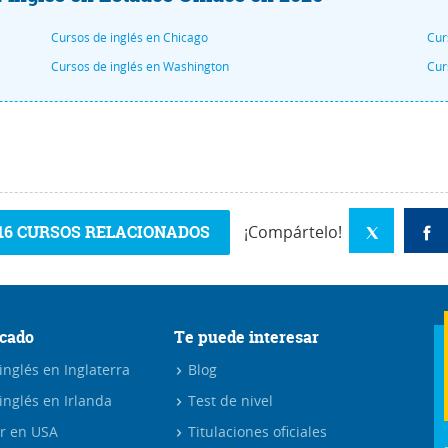
Cursos de inglés en Chicago
Cur
Cursos de inglés en Washington
Cur
16 CURSOS RELACIONADOS
¡Compártelo!
cado
Te puede interesar
nglés en Inglaterra
Blog
inglés en Irlanda
Test de nivel
r en USA
Titulaciones oficiales