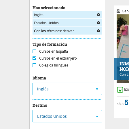
Has seleccionado
Gene
inglés
Estados Unidos
Con los términos:
denver
Tipo de formación
Cursos en España
Cursos en el extranjero
INM
Colegios bilingües
NOR
Con
L
Idioma
inglés
Ex
5
sólo
Destino
Estados Unidos