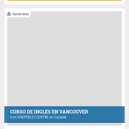
CURSO DE INGLÉS EN VANCOUVER
Con
SHEFFIELD CENTRE
en Canadá
Excelente
¡Bien! Responde <24 h.
Precio a consultar
INFÓRMATE