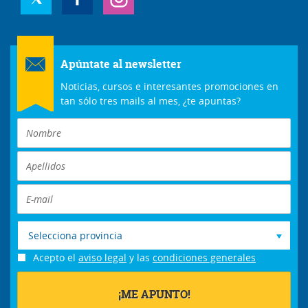
tan sólo tres mails al mes, ¿te apuntas?
Selecciona provincia
Acepto el
aviso legal
y las
condiciones generales
Este sitio está protegido por reCAPTCHA y se aplican la
Política de
privacidad
y los
Términos
de servicio de Google.