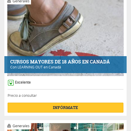
Generales
CURSOS MAYORES DE 18 AÑOS EN CANADÁ
Con
LEARNING OUT
en Canadá
Excelente
Precio a consultar
INFÓRMATE
Generales