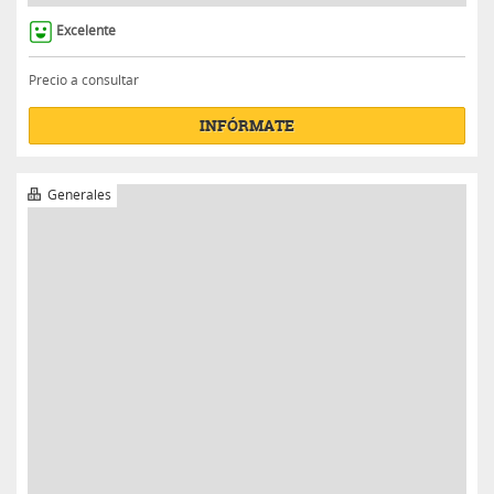
Generales
ESTUDIAR INGLÉS EN VANCOUVER, CANADÁ
Con
SFC IDIOMA Y VACACIONES
en Canadá