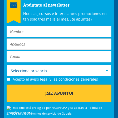
Apúntate al newsletter
Noticias, cursos e interesantes promociones en
tan sólo tres mails al mes, ¿te apuntas?
Selecciona provincia
Acepto el
aviso legal
y las
condiciones generales
Este sitio está protegido por reCAPTCHA y se aplican la
Política de
privacidad
y los
Términos
de servicio de Google.