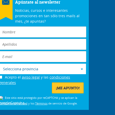
Apúntate al newsletter
Noticias, cursos e interesantes
promociones en tan sólo tres mails al
mes, ¿te apuntas?
Selecciona provincia
Acepto el
aviso legal
y las
condiciones
generales
Este sitio está protegido por reCAPTCHA y se aplican la
Política de privacidad
y los
Términos
de servicio de Google.