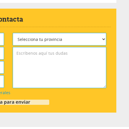
ontacta
erales