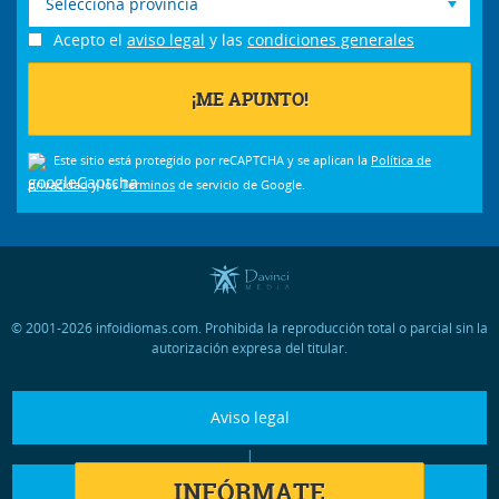
Selecciona provincia
Acepto el
aviso legal
y las
condiciones generales
Este sitio está protegido por reCAPTCHA y se aplican la
Política de
privacidad
y los
Términos
de servicio de Google.
© 2001-2026 infoidiomas.com. Prohibida la reproducción total o parcial sin la
autorización expresa del titular.
Aviso legal
|
INFÓRMATE
Condiciones generales