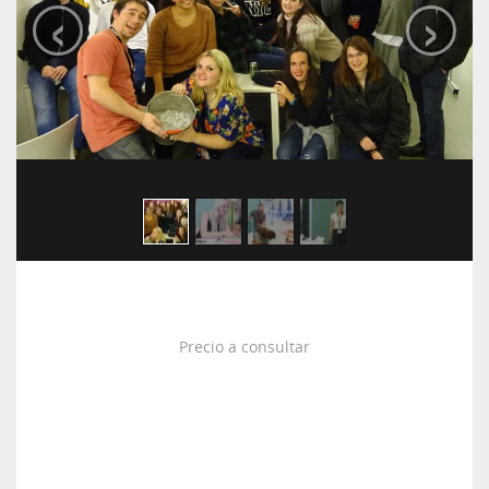
‹
›
Precio a consultar