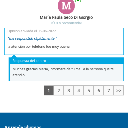
M
María Paula Seco Di Giorgio
!Lo recomienda!
Opinión enviada el 06-06-2022
"me respondido rápidamente "
la atención por teléfono fue muy buena
Respuesta del centro
Muchas gracias María, informaré de tu mail a la persona que te
atendió
1
2
3
4
5
6
7
>>
Aprende idiomas