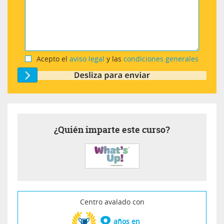
Acepto el
aviso legal
y las
condiciones generales
¿Quién imparte este curso?
Centro avalado con
8
años en