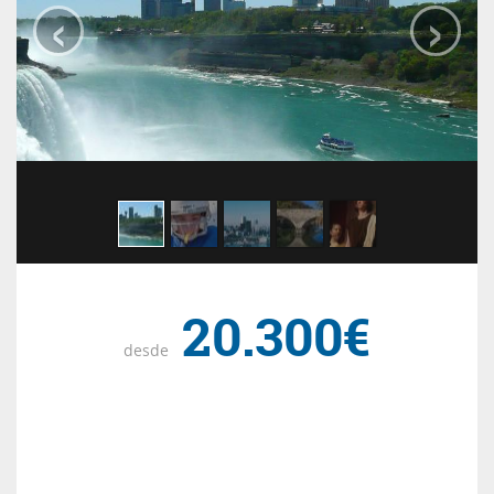
‹
›
20.300€
desde