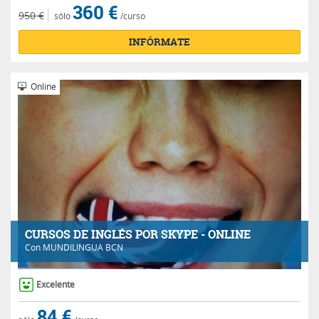
360 €
950 €
sólo
/curso
INFÓRMATE
Online
CURSOS DE INGLÉS POR SKYPE - ONLINE
Con
MUNDILINGUA BCN
Excelente
84 €