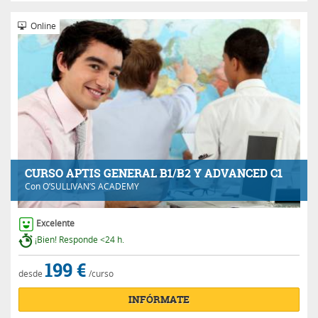
Online
CURSO APTIS GENERAL B1/B2 Y ADVANCED C1
Con
O’SULLIVAN’S ACADEMY
Excelente
¡Bien! Responde <24 h.
199 €
desde
/curso
INFÓRMATE