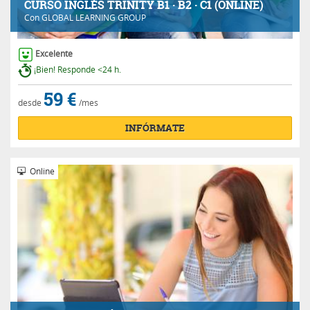
CURSO INGLÉS TRINITY B1 · B2 · C1 (ONLINE)
Con
GLOBAL LEARNING GROUP
Excelente
¡Bien! Responde <24 h.
59 €
desde
/mes
INFÓRMATE
Online