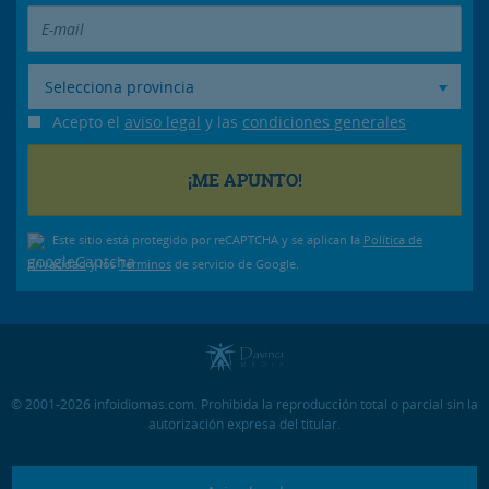
Selecciona provincia
Acepto el
aviso legal
y las
condiciones generales
Este sitio está protegido por reCAPTCHA y se aplican la
Política de
privacidad
y los
Términos
de servicio de Google.
© 2001-2026 infoidiomas.com. Prohibida la reproducción total o parcial sin la
autorización expresa del titular.