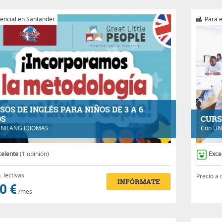
encial en Santander
Para 
SOS DE INGLÉS PARA NIÑOS DE 3 A 6
OS
CURS
NILANG IDIOMAS
Con
UN
celente
(1 opinión)
Exce
.
lectivas
Precio a 
INFÓRMATE
0 €
/mes