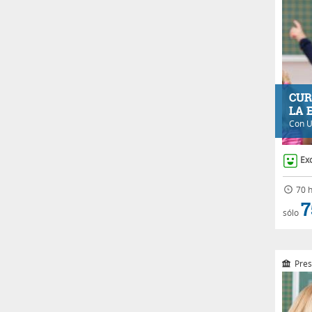
CUR
LA 
Con
U
Ex
70 h
7
sólo
Pres