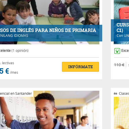
CURS
SOS DE INGLÉS PARA NIÑOS DE PRIMARIA
C1)
NILANG IDIOMAS
Con
UN
celente
(1 opinión)
Exce
.
lectivas
110 €
INFÓRMATE
5 €
/mes
encial en Santander
Clases