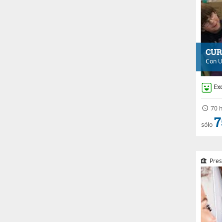
CUR
Con
U
Ex
70 h
7
sólo
Pres