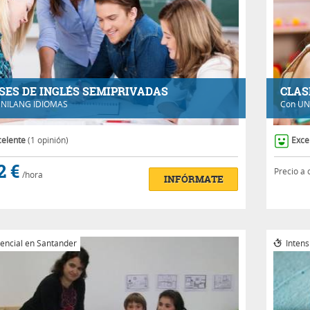
SES DE INGLÉS SEMIPRIVADAS
CLAS
NILANG IDIOMAS
Con
UN
celente
(1 opinión)
Exce
2 €
Precio a 
/hora
INFÓRMATE
encial en Santander
Intens