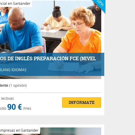
-18%
cial en Santander
OS DE INGLÉS PREPARACIÓN FCE (NIVEL
ILANG IDIOMAS
lente
(1 opinión)
.
lectivas
INFÓRMATE
90 €
sólo
/mes
empresas en Santander