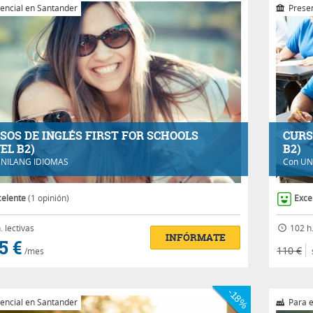
encial en Santander
Presen
SOS DE INGLÉS FIRST FOR SCHOOLS
CURS
EL B2)
B2)
NILANG IDIOMAS
Con
UN
celente
(1 opinión)
Exce
.
lectivas
102 h
INFÓRMATE
5 €
110 €
/mes
-18%
encial en Santander
Para 