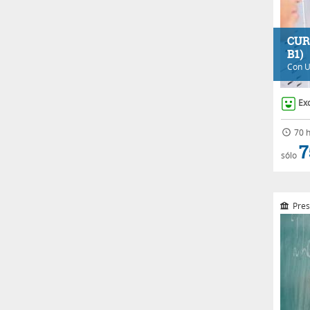
CUR
B1)
Con
U
Ex
70 h
7
sólo
Pres