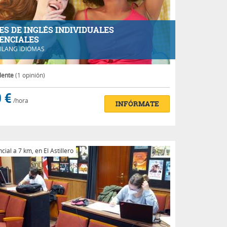
ES DE INGLÉS INDIVIDUALES
ENCIALES
ILANG IDIOMAS
lente
(1 opinión)
 €
/hora
INFÓRMATE
ial a 7 km, en El Astillero