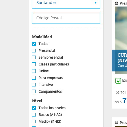
Santander
Pres
Modalidad
Todas
Presencial
CUR
Semipresencial
(NIV
Clases particulares
Con
U
Online
Para empresas
Ex
Intensivo
Campamentos
70 h
7
Nivel
sólo
Todos los niveles
Básico (A1-A2)
Medio (B1-B2)
Pres