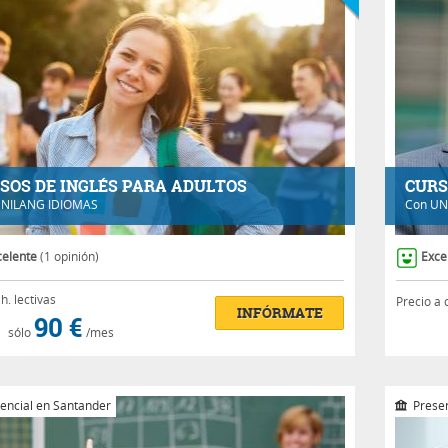
SOS DE INGLÉS PARA ADULTOS
CURS
NILANG IDIOMAS
Con
UN
celente
(1 opinión)
Exce
h.
lectivas
Precio a 
INFÓRMATE
90 €
sólo
/mes
encial en Santander
Presen