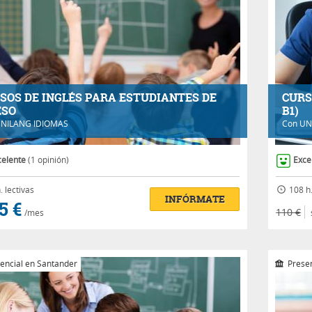
SOS DE INGLÉS PARA ESTUDIANTES DE
CURS
ESO
B1)
NILANG IDIOMAS
Con
UN
celente
(1 opinión)
Exce
.
lectivas
108 h
INFÓRMATE
5 €
110 €
/mes
encial en Santander
Presen