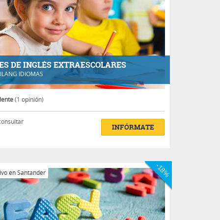
ES DE INGLÉS EXTRAESCOLARES
ILANG IDIOMAS
lente
(1 opinión)
consultar
INFÓRMATE
-18%
ivo en Santander