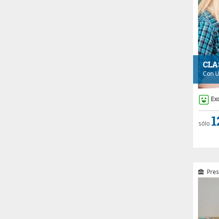
CLA
Con
U
Ex
1
sólo
Pres