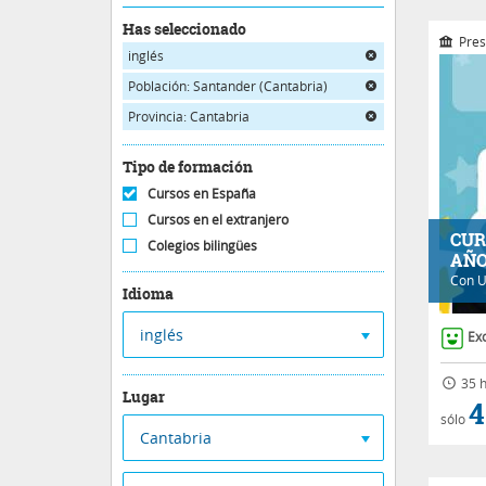
Has seleccionado
Pres
inglés
Población: Santander (Cantabria)
Provincia: Cantabria
Tipo de formación
Cursos en España
Cursos en el extranjero
CUR
Colegios bilingües
AÑ
Con
U
Idioma
inglés
Ex
35 h
Lugar
4
sólo
Cantabria