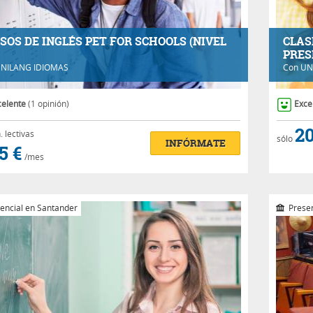
SOS DE INGLÉS PET FOR SCHOOLS (NIVEL
CLAS
PRES
NILANG IDIOMAS
Con
UN
celente
(1 opinión)
Exce
20
.
lectivas
sólo
INFÓRMATE
5 €
/mes
encial en Santander
Presenc