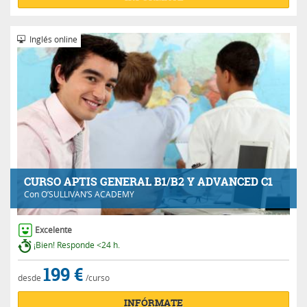
Inglés online
CURSO APTIS GENERAL B1/B2 Y ADVANCED C1
Con
O’SULLIVAN’S ACADEMY
Excelente
¡Bien! Responde <24 h.
199 €
desde
/curso
INFÓRMATE