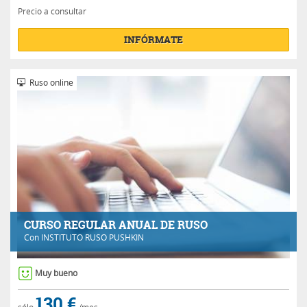
Precio a consultar
INFÓRMATE
Ruso online
CURSO REGULAR ANUAL DE RUSO
Con
INSTITUTO RUSO PUSHKIN
Muy bueno
130 €
sólo
/mes