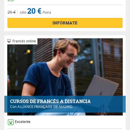
20 €
25 €
sólo
/hora
INFÓRMATE
Francés online
CURSOS DE FRANCÉS A DISTANCIA
Con
ALLIANCE FRANÇAISE DE MADRID
Excelente