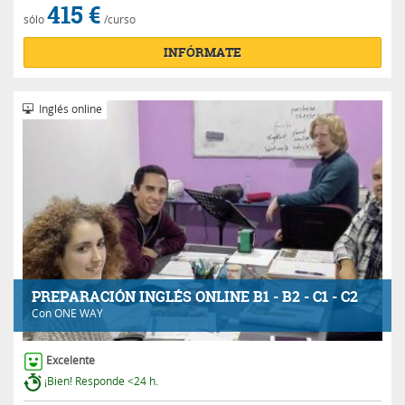
415 €
sólo
/curso
INFÓRMATE
Inglés online
PREPARACIÓN INGLÉS ONLINE B1 - B2 - C1 - C2
Con
ONE WAY
Excelente
¡Bien! Responde <24 h.