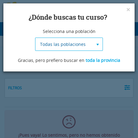
×
¿Dónde buscas tu curso?
Desplegar
Selecciona una población
navegación
Todas las poblaciones
Cursos de chino en Palencia
Gracias, pero prefiero buscar en
toda la provincia
FILTROS
¡Pues vaya! Lo sentimos, pero no hemos obtenido