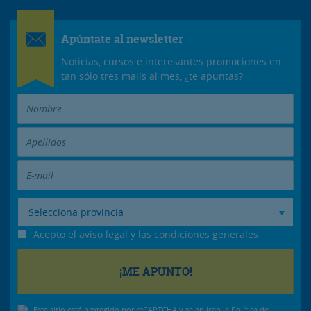
Apúntate al newsletter
Noticias, cursos e interesantes promociones en
tan sólo tres mails al mes, ¿te apuntas?
Selecciona provincia
Acepto el
aviso legal
y las
condiciones generales
Este sitio está protegido por reCAPTCHA y se aplican la
Política de