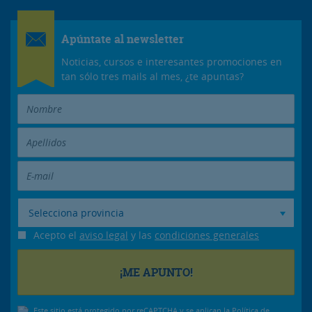
Apúntate al newsletter
Noticias, cursos e interesantes promociones en
tan sólo tres mails al mes, ¿te apuntas?
Selecciona provincia
Acepto el
aviso legal
y las
condiciones generales
Este sitio está protegido por reCAPTCHA y se aplican la
Política de