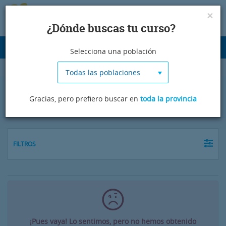
×
¿Dónde buscas tu curso?
Desplegar
Selecciona una población
navegación
Todas las poblaciones
Cursos de árabe en Teruel
Gracias, pero prefiero buscar en
toda la provincia
FILTROS
¡Pues vaya! Lo sentimos, pero no hemos obtenido