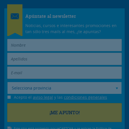
Apúntate al newsletter
Noticias, cursos e interesantes promociones en
tan sólo tres mails al mes, ¿te apuntas?
Selecciona provincia
Acepto el
aviso legal
y las
condiciones generales
Este sitio está protegido por reCAPTCHA y se aplican la
Política de