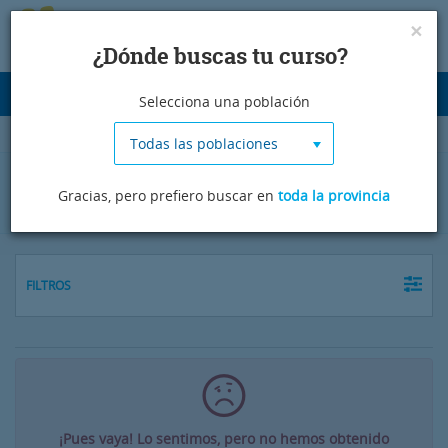
×
¿Dónde buscas tu curso?
Desplegar
Selecciona una población
navegación
Todas las poblaciones
Cursos de árabe en Soria
Gracias, pero prefiero buscar en
toda la provincia
FILTROS
¡Pues vaya! Lo sentimos, pero no hemos obtenido