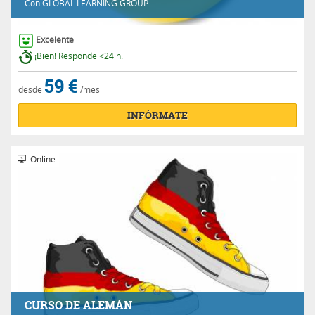
Con
GLOBAL LEARNING GROUP
Excelente
¡Bien! Responde <24 h.
59 €
desde
/mes
INFÓRMATE
Online
CURSO DE ALEMÁN