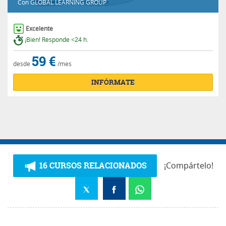
Con
GLOBAL LEARNING GROUP
Excelente
¡Bien! Responde <24 h.
59 €
desde
/mes
INFÓRMATE
16 CURSOS RELACIONADOS
¡Compártelo!