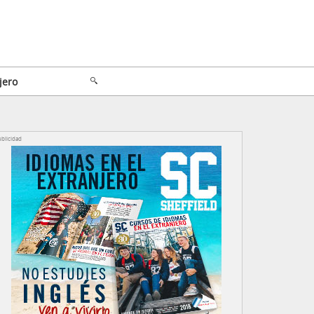
jero
blicidad