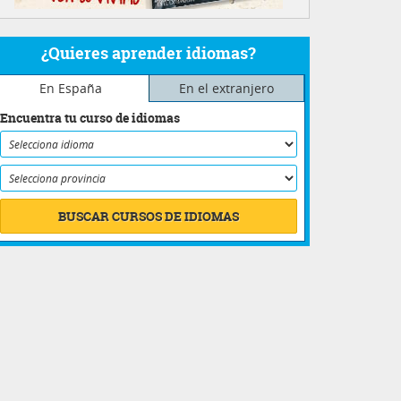
¿Quieres aprender idiomas?
En España
En el extranjero
Encuentra tu curso de idiomas
BUSCAR CURSOS DE IDIOMAS