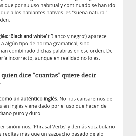
s que por su uso habitual y continuado se han ido
ue a los hablantes nativos les “suena natural”
rden.
s: ‘Black and white’
(‘Blanco y negro’) aparece
a algún tipo de norma gramatical, sino
han combinado dichas palabras en ese orden. De
ería incorrecto, aunque en realidad no lo es.
quien dice “cuantas” quiere decir
?
como un auténtico inglés
. No nos cansaremos de
ons en inglés viene dado por el uso que hacen de
idiano puro y duro!
cer sinónimos, ‘Phrasal Verbs’ y demás vocabulario
te repitas más que un gazpacho pasado de ajo