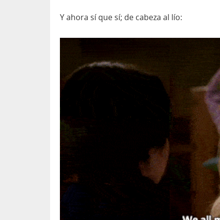
Y ahora sí que sí; de cabeza al lío: