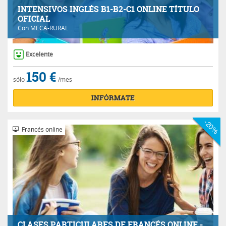
INTENSIVOS INGLÉS B1-B2-C1 ONLINE TÍTULO
OFICIAL
Con
MECA-RURAL
Excelente
150 €
sólo
/mes
INFÓRMATE
-20%
Francés online
CLASES PARTICULARES DE FRANCÉS ONLINE -