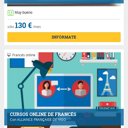
Muy bueno
130 €
sólo
/mes
INFÓRMATE
Francés online
CURSOS ONLINE DE FRANCÉS
Con
ALLIANCE FRANÇAISE DE VIGO