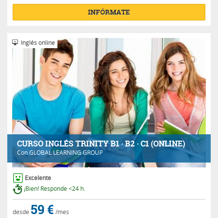
INFÓRMATE
Inglés online
CURSO INGLÉS TRINITY B1 · B2 · C1 (ONLINE)
Con
GLOBAL LEARNING GROUP
Excelente
¡Bien! Responde <24 h.
59 €
desde
/mes