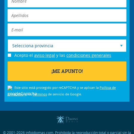
Selecciona provincia
Acepto el
aviso legal
y las
condiciones generales
Este sitio está protegido por reCAPTCHA y se aplican la
Política de
privacidad
y los
Términos
de servicio de Google.
© 2001-2026 infoidiomas.com. Prohibida la reproducción total o parcial sin la