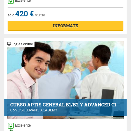
Excelente
420 €
sólo
/curso
INFÓRMATE
Inglés online
CURSO APTIS GENERAL B1/B2 Y ADVANCED C1
Con
O’SULLIVAN’S ACADEMY
Excelente