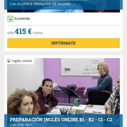
Con
ALLIANCE FRANÇAISE DE MADRID
Excelente
415 €
sólo
/curso
INFÓRMATE
Inglés online
PREPARACIÓN INGLÉS ONLINE B1 - B2 - C1 - C2
Con
ONE WAY