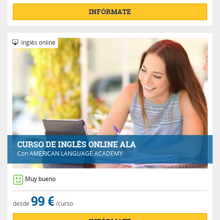
INFÓRMATE
Inglés online
CURSO DE INGLÉS ONLINE ALA
Con
AMERICAN LANGUAGE ACADEMY
Muy bueno
99 €
desde
/curso