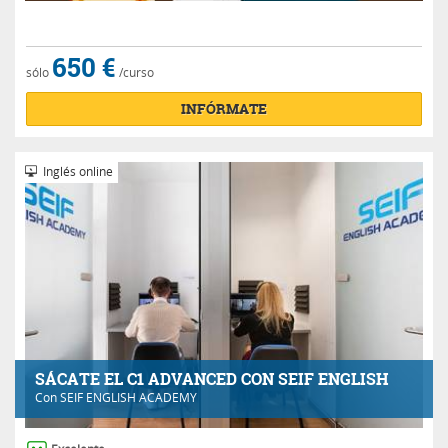
650 €
sólo
/curso
INFÓRMATE
Inglés online
SÁCATE EL C1 ADVANCED CON SEIF ENGLISH
Con
SEIF ENGLISH ACADEMY