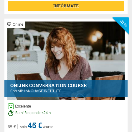
INFÓRMATE
-31%
Online
ONLINE CONVERSATION COURSE
Con
AIP LANGUAGE INSTITUTE
Excelente
¡Bien! Responde <24 h.
45 €
65 €
sólo
/curso