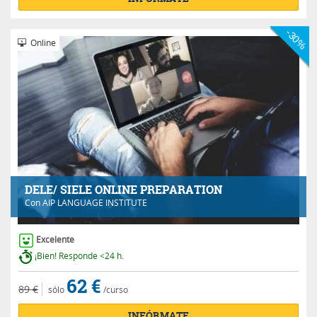
-30%
Online
DELE/ SIELE ONLINE PREPARATION
Con
AIP LANGUAGE INSTITUTE
Excelente
¡Bien! Responde <24 h.
62 €
89 €
sólo
/curso
INFÓRMATE