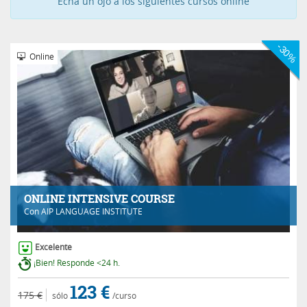
Echa un ojo a los siguientes cursos online
-30%
Online
ONLINE INTENSIVE COURSE
Con
AIP LANGUAGE INSTITUTE
Excelente
¡Bien! Responde <24 h.
123 €
175 €
sólo
/curso