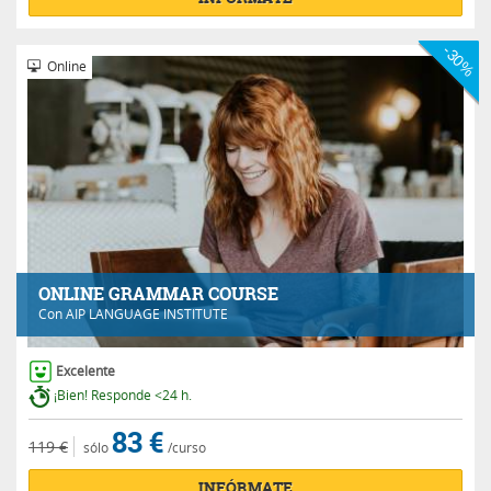
-30%
Online
ONLINE GRAMMAR COURSE
Con
AIP LANGUAGE INSTITUTE
Excelente
¡Bien! Responde <24 h.
83 €
119 €
sólo
/curso
INFÓRMATE