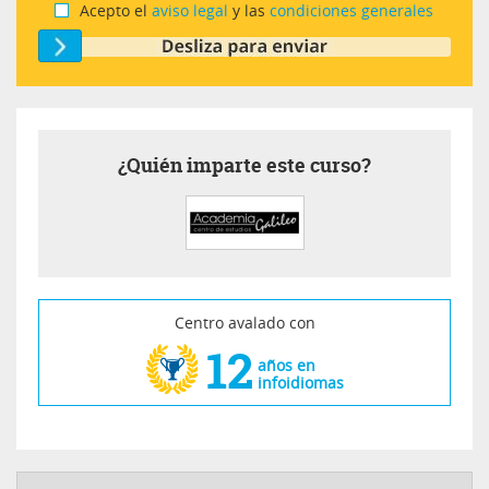
Acepto el
aviso legal
y las
condiciones generales
¿Quién imparte este curso?
Centro avalado con
12
años en
infoidiomas