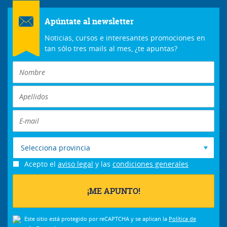
Apúntate al newsletter
Noticias, cursos e interesantes promociones en
tan sólo tres mails al mes, ¿te apuntas?
Selecciona provincia
Acepto el
aviso legal
y las
condiciones generales
Este sitio está protegido por reCAPTCHA y se aplican la
Política de