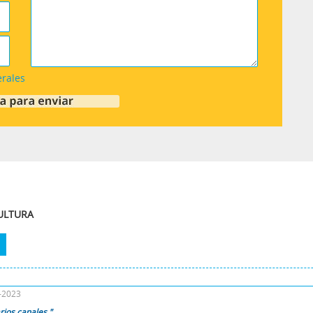
erales
CULTURA
0-2023
rios canales "