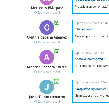
Me avisaron por WhatsApp
Mercedes Blázquez
!Lo recomienda!
Opinión enviada el 17-0
C
"Mi opinión "
Gracias por contestarme
Cynthia Cabana Agamez
!Lo recomienda!
Opinión enviada el 18-1
A
"Amplia información "
Me contestaron rápidam
Arancha Roncero Correa
!Lo recomienda!
Opinión enviada el 08-0
J
"Magnífica experiencia "
Gran experiencia. Me res
Javier Durán camacho
!Lo recomienda!