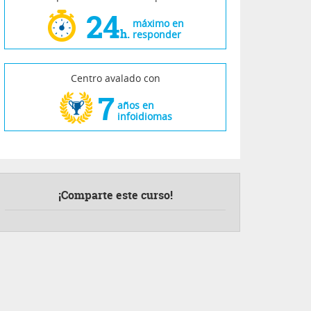
24
máximo en
h.
responder
Centro avalado con
7
años en
infoidiomas
¡Comparte este curso!