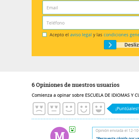
Acepto el
aviso legal
y las
condiciones gen
6 Opiniones de nuestros usuarios
Comienza a opinar sobre ESCUELA DE IDIOMAS Y 
¡Puntúales!
Opinión enviada el 12-1
M
"Respuesta rápida por va