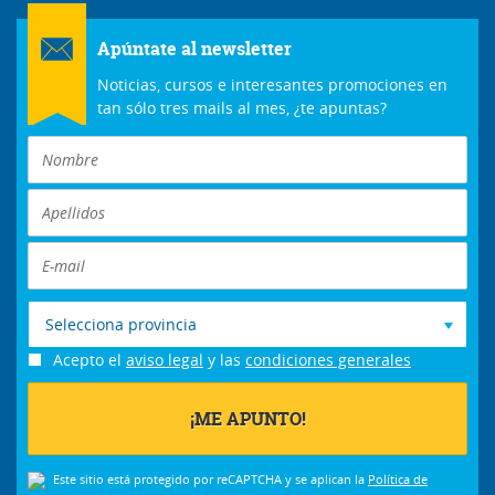
Apúntate al newsletter
Noticias, cursos e interesantes promociones en
tan sólo tres mails al mes, ¿te apuntas?
Selecciona provincia
Acepto el
aviso legal
y las
condiciones generales
Este sitio está protegido por reCAPTCHA y se aplican la
Política de