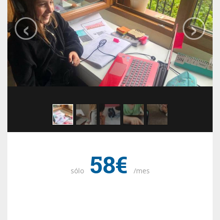
‹
›
58€
sólo
/mes