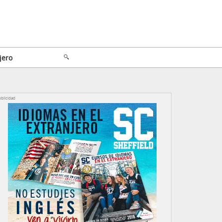
jero
blicidad