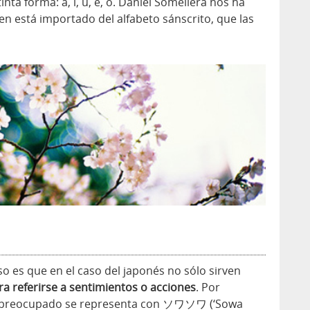
inta forma: a, i, u, e, o. Daniel Somellera nos ha
den está importado del alfabeto sánscrito, que las
o es que en el caso del japonés no sólo sirven
ra referirse a sentimientos o acciones
. Por
ar preocupado se representa con ソワソワ (‘Sowa