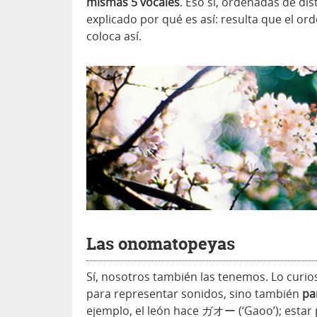
mismas 5 vocales
. Eso sí, ordenadas de dist
explicado por qué es así: resulta que el or
coloca así.
Las onomatopeyas
Sí, nosotros también las tenemos. Lo curios
para representar sonidos, sino también
pa
ejemplo, el león hace ガオー (‘Gaoo’); est