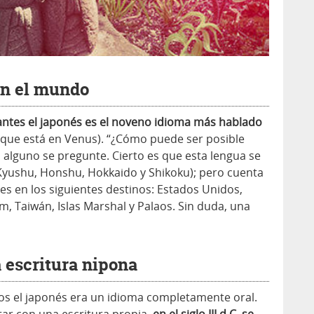
en el mundo
ntes el japonés es el noveno idioma más hablado
que está en Venus). “¿Cómo puede ser posible
 alguno se pregunte. Cierto es que esta lengua se
(Kyushu, Honshu, Hokkaido y Shikoku); pero cuenta
 en los siguientes destinos: Estados Unidos,
m, Taiwán, Islas Marshal y Palaos. Sin duda, una
 escritura nipona
os el japonés era un idioma completamente oral.
tar con una escritura propia,
en el siglo III d.C. se