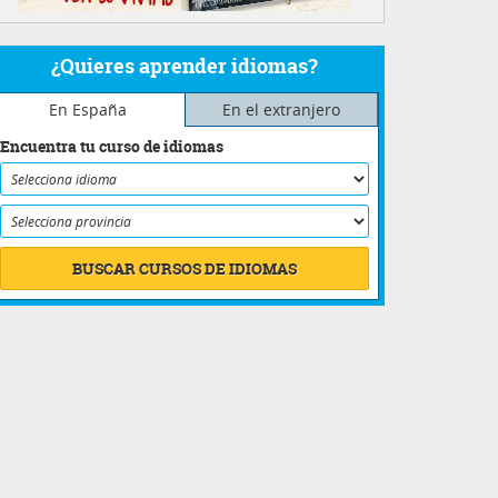
¿Quieres aprender idiomas?
En España
En el extranjero
Encuentra tu curso de idiomas
BUSCAR CURSOS DE IDIOMAS