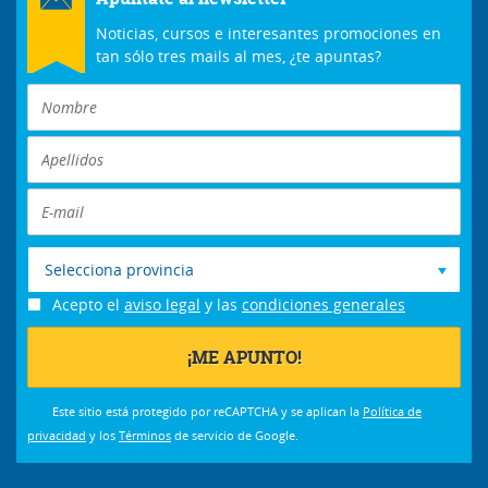
Noticias, cursos e interesantes promociones en
tan sólo tres mails al mes, ¿te apuntas?
Selecciona provincia
Acepto el
aviso legal
y las
condiciones generales
Este sitio está protegido por reCAPTCHA y se aplican la
Política de
privacidad
y los
Términos
de servicio de Google.