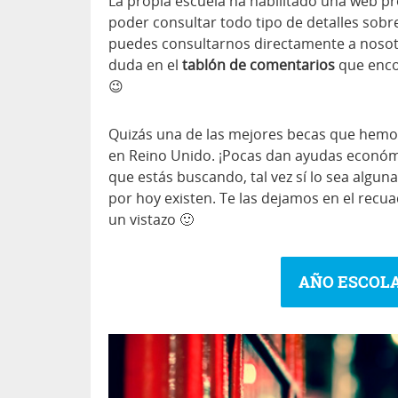
La propia escuela ha habilitado una web p
poder consultar todo tipo de detalles sob
puedes consultarnos directamente a nosotro
duda en el
tablón de comentarios
que enco
😉
Quizás una de las mejores becas que hemos 
en Reino Unido. ¡Pocas dan ayudas económi
que estás buscando, tal vez sí lo sea algun
por hoy existen. Te las dejamos en el recu
un vistazo 🙂
AÑO ESCOLA