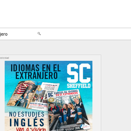
jero
blicidad