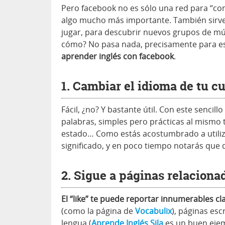
Pero facebook no es sólo una red para “com
algo mucho más importante. También sirve 
jugar, para descubrir nuevos grupos de mús
cómo? No pasa nada, precisamente para e
aprender inglés con facebook
.
1. Cambiar el idioma de tu c
Fácil, ¿no? Y bastante útil. Con este senci
palabras, simples pero prácticas al mismo t
estado… Como estás acostumbrado a utiliz
significado, y en poco tiempo notarás que 
2. Sigue a páginas relaciona
El “like” te puede reportar innumerables cla
(como la página de
Vocabulix
), páginas esc
lengua (
Aprende Inglés Sila
es un buen ejemp