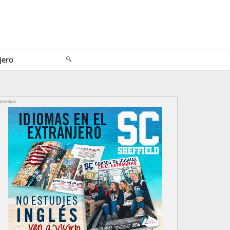
jero
blicidad