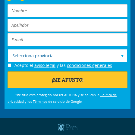
Selecciona provincia
Acepto el
aviso legal
y las
condiciones generales
Este sitio está protegido por reCAPTCHA y se aplican la
Política de
privacidad
y los
Términos
de servicio de Google.