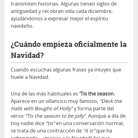
transmiten historias. Algunas tienen siglos de
antigüedad y recobran vida cada diciembre,
ayudándonos a expresar mejor el espíritu
navideño.
¿Cuándo empieza oficialmente la
Navidad?
Cuando escuchas algunas frases ya intuyes que
huele a Navidad.
Una de las más habituales es
‘Tis the season
.
Aparece en un villancico muy famoso,
“Deck the
Halls with Boughs of Holly”
y forma parte del
verso
“Tis the season to be jolly”
. Aunque a día de
hoy nadie dice
“tis”
en una conversación normal,
se trata de una contracción de
“it is”
que ha
sobrevivido… ¡gracias a la Navidad! Así que