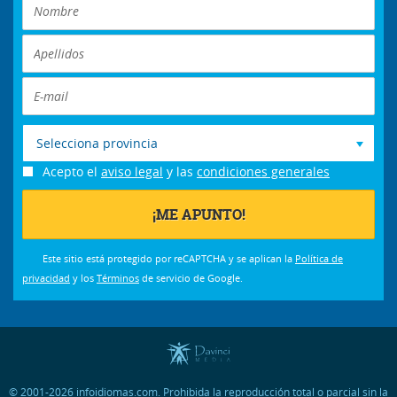
Selecciona provincia
Acepto el
aviso legal
y las
condiciones generales
Este sitio está protegido por reCAPTCHA y se aplican la
Política de
privacidad
y los
Términos
de servicio de Google.
© 2001-2026 infoidiomas.com. Prohibida la reproducción total o parcial sin la