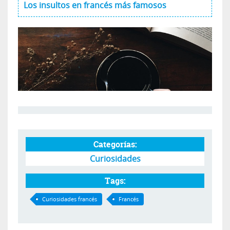
Los insultos en francés más famosos
Categorías:
Curiosidades
Tags:
Curiosidades francés
Francés