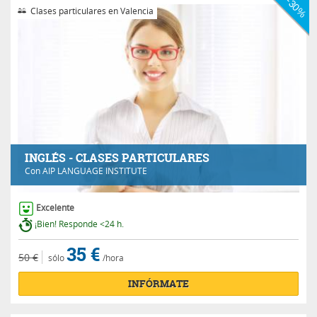
-30%
Clases particulares en Valencia
INGLÉS - CLASES PARTICULARES
Con
AIP LANGUAGE INSTITUTE
Excelente
¡Bien! Responde <24 h.
35 €
50 €
sólo
/hora
INFÓRMATE