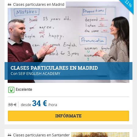
-11%
Clases particulares en Madrid
CLASES PARTICULARES EN MADRID
Con
SEIF ENGLISH ACADEMY
Excelente
34 €
38 €
desde
/hora
INFÓRMATE
Clases particulares en Santander