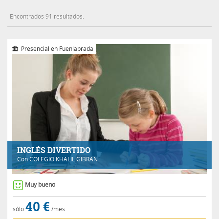
Encontrados 91 resultados.
Presencial en Fuenlabrada
INGLÉS DIVERTIDO
Con
COLEGIO KHALIL GIBRAN
Muy bueno
40 €
sólo
/mes