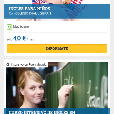
INGLÉS PARA NIÑOS
Con
COLEGIO KHALIL GIBRAN
Muy bueno
40 €
sólo
/mes
INFÓRMATE
Intensivo en Fuenlabrada
CURSO INTENSIVO DE INGLÉS EN