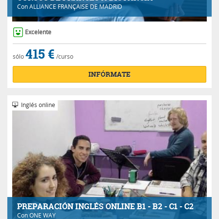
Con
ALLIANCE FRANÇAISE DE MADRID
Excelente
415 €
sólo
/curso
INFÓRMATE
Inglés online
PREPARACIÓN INGLÉS ONLINE B1 - B2 - C1 - C2
Con
ONE WAY