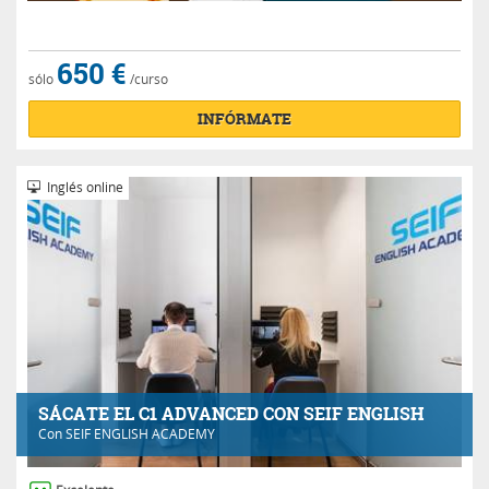
650 €
sólo
/curso
INFÓRMATE
Inglés online
SÁCATE EL C1 ADVANCED CON SEIF ENGLISH
Con
SEIF ENGLISH ACADEMY