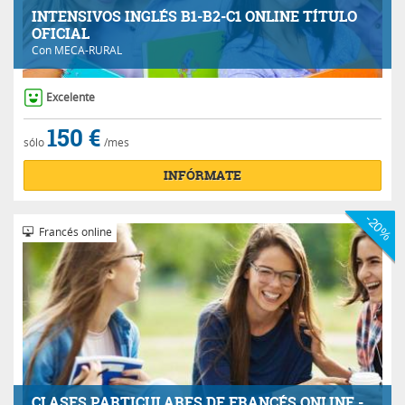
INTENSIVOS INGLÉS B1-B2-C1 ONLINE TÍTULO
OFICIAL
Con
MECA-RURAL
Excelente
150 €
sólo
/mes
INFÓRMATE
-20%
Francés online
CLASES PARTICULARES DE FRANCÉS ONLINE -