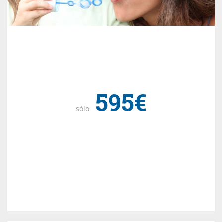
595€
sólo