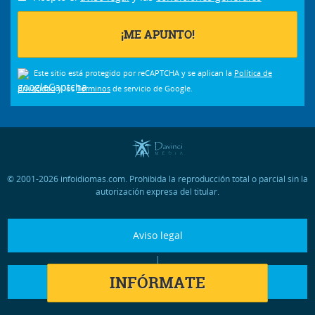
Este sitio está protegido por reCAPTCHA y se aplican la
Política de
privacidad
y los
Términos
de servicio de Google.
© 2001-2026 infoidiomas.com. Prohibida la reproducción total o parcial sin la
autorización expresa del titular.
Aviso legal
|
INFÓRMATE
Condiciones generales