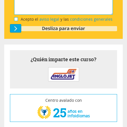
Acepto el
aviso legal
y las
condiciones generales
¿Quién imparte este curso?
Centro avalado con
25
años en
infoidiomas