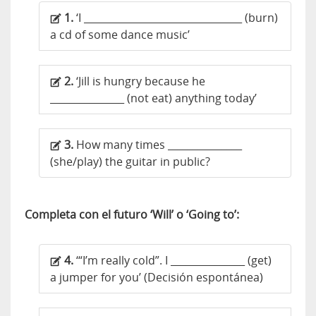
1.
‘I ________________________________ (burn)
a cd of some dance music’
2.
‘Jill is hungry because he
_______________ (not eat) anything today’
3.
How many times _______________
(she/play) the guitar in public?
Completa con el futuro ‘Will’ o ‘Going to’:
4.
‘“I’m really cold”. I _______________ (get)
a jumper for you’ (Decisión espontánea)