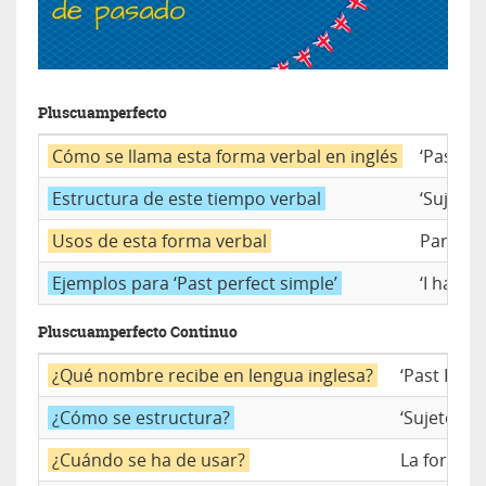
Pluscuamperfecto
Cómo se llama esta forma verbal en inglés
‘Past pe
Estructura de este tiempo verbal
‘Sujeto’
Usos de esta forma verbal
Para se
Ejemplos para ‘Past perfect simple’
‘I had b
Pluscuamperfecto Continuo
¿Qué nombre recibe en lengua inglesa?
‘Past Perf
¿Cómo se estructura?
‘Sujeto’ +
¿Cuándo se ha de usar?
La forma c