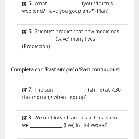
5.
‘What _______________ (you /do) this
weekend? Have you got plans?’ (Plan)
6.
‘Scientist predict that new medicines
_______________ (save) many lives’
(Predicción)
Completa con ‘Past simple’ o ‘Past continuous’:
7.
‘The sun _______________ (shine) at 7.30
this morning when I got up’
8.
‘We met lots of famous actors when
we _______________ (live) in Hollywood’