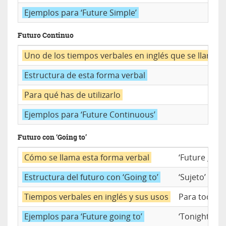
Ejemplos para ‘Future Simple’
Futuro Continuo
Uno de los tiempos verbales en inglés que se llama
Estructura de esta forma verbal
Para qué has de utilizarlo
Ejemplos para ‘Future Continuous’
Futuro con ‘Going to’
Cómo se llama esta forma verbal
‘Future going
Estructura del futuro con ‘Going to’
‘Sujeto’ + ‘am
Tiempos verbales en inglés y sus usos
Para todas e
Ejemplos para ‘Future going to’
‘Tonight I a