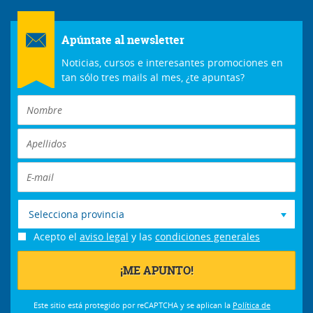
Apúntate al newsletter
Noticias, cursos e interesantes promociones en
tan sólo tres mails al mes, ¿te apuntas?
Selecciona provincia
Acepto el
aviso legal
y las
condiciones generales
Este sitio está protegido por reCAPTCHA y se aplican la
Política de