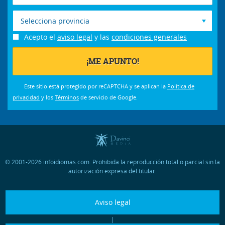
Selecciona provincia
Acepto el
aviso legal
y las
condiciones generales
Este sitio está protegido por reCAPTCHA y se aplican la
Política de
privacidad
y los
Términos
de servicio de Google.
© 2001-2026 infoidiomas.com. Prohibida la reproducción total o parcial sin la
autorización expresa del titular.
Aviso legal
|