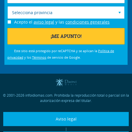
Selecciona provincia
Acepto el
aviso legal
y las
condiciones generales
Este sitio está protegido por reCAPTCHA y se aplican la
Política de
privacidad
y los
Términos
de servicio de Google.
© 2001-2026 infoidiomas.com. Prohibida la reproducción total o parcial sin la
autorización expresa del titular.
Aviso legal
|